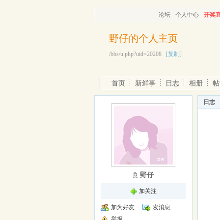
论坛
个人中心
开奖
野仔的个人主页
/bbs/u.php?uid=20208
[复制]
首页
新鲜事
日志
相册
帖
日志
野仔
加关注
加为好友
发消息
举报