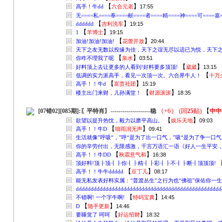
回:
【
】
高手！牛dd
六合元老
17:55
回:
无====私====奉====献====者====精====神====可====嘉=
回:
【
】
dddddd
吉利洗车
19:15
回:
【
】
1
羊博士
19:15
回:
【
】
加油!加油!加油!
花蕾开放
20:44
回:
天下之友无数以投缘为佳，天下之谊无尽以适已为悦，天下
回:
【
】
你咋不理我了呢
泉水
03:51
回:
【
】
好料顶上去让更多的人看到!好料要多顶顶!
崴崴
13:15
回:
【
低调的实力派高手，看见一次顶一次。六合界牛人！
十万
回:
【
】
高手！！牛d
富贵社团
15:19
回:
【
】
楼主出门来财，儿孙满堂！
财源滚滚
18:35
（+6）
(回
贴)
【
[07错02][085期]:〖平特肖〗--------------------稳
25
中中
回:
【
】
欲望以提升热忱，毅力以磨平高山。
娱乐天地
09:03
回:
【
】
高手！！牛D
细雨润无声
09:41
回:
生活就像”呼吸“，”呼“是为了出一口气，”吸“是为了争一口
回:
你的辛劳付出，无限感激，千言万语汇一语《好人一生平安
回:
【
】
高手！！牛DD
秋霜意气和
16:38
回:
顶好料!顶┠顶┨┠你┨┠精┨┠彩┨┠不┨┠断┨顶顶顶!
回:
【
】
高手！！牛牛ddddd
豆丁儿
08:17
回:
能无私发表好料实属：“普渡丛生”之行为也“佛祖”保佑你一生
回:
ddddddddddddddddddddddddddddddddddddddddddddddddd
回:
【
】
不错啊! 一个字牛啊!
特码宝典
14:45
回:
【
】
D
随手更新
14:46
回:
【
】
要睡觉了 呵呵
好运招财
18:32