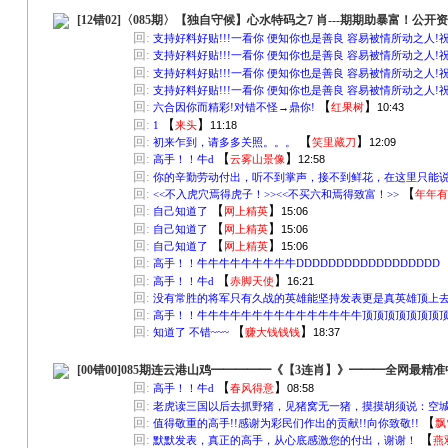
[12错02]〈085期〉【独自守候】心水特码之7 肖---期期助暴富！公开
回:
支持好料好贴!!!一看你 便知你也是善良 容易被情所动之人!
回:
支持好料好贴!!!一看你 便知你也是善良 容易被情所动之人!
回:
支持好料好贴!!!一看你 便知你也是善良 容易被情所动之人!
回:
支持好料好贴!!!一看你 便知你也是善良 容易被情所动之人!
回:
【
】
六合因你而精彩!对错不怪→鼎你!
红果树
10:43
回:
【
】
1
来头
11:18
回:
【
】
初来乍到，请多多关照。。。
笑里藏刀
12:09
回:
【
】
高手！！牛d
云雾山景像
12:58
回:
你的辛勤劳动付出，听不到掌声，接不到鲜花，在这里只能
回:
【
<<不入虎穴焉得虎子！>><<不买六和焉得致富！>>
年年有
回:
【
】
自己知道了
网上精英
15:06
回:
【
】
自己知道了
网上精英
15:06
回:
【
】
自己知道了
网上精英
15:06
回:
高手！！牛牛牛牛牛牛牛牛牛DDDDDDDDDDDDDDDDDD
回:
【
】
高手！！牛d
赤脚天使
16:21
回:
没有常胜的将军只有久战的英雄能坚持发表更是真英雄顶上
回:
高手！！牛牛牛牛牛牛牛牛牛牛牛牛牛牛牛顶顶顶顶顶顶顶
回:
【
】
知道了 不错~~~
赚大钱钱钱
18:37
[00错00]085期连云港山鸡━━━━━《【3连肖】》━━━全网最精
回:
【
】
高手！！牛d
春风得意
08:58
回:
老虎读三国以后去抓野猪，见猪窝无一猪，摸摸胡须说：空城
回:
【
值得敬重的高手!!感谢为彩民们作出的贡献!!向你致敬!!
飘
回:
【
默默发表，真正的高手，从心底感激您的付出，谢谢！
燕