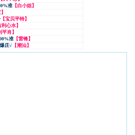
00%准
【白小姐】
宝】
━
【宝贝平特】
吉利心水】
利平肖】
00%准
【雷锋】
爆庄√
【潮汕】