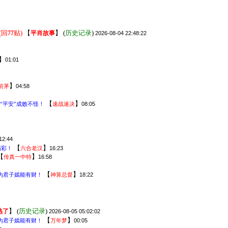
(回
贴)
【
】
(
历史记录
)
77
平肖故事
2026-08-04 22:48:22
】
01:01
】
前茅
04:58
【
】
“平安”成败不怪！
速战速决
08:05
12:44
【
】
精彩！
六合老汉
16:23
【
】
传真一中特
16:58
【
】
=不为君子嫣能有财！
神算总督
18:22
】
(
历史记录
)
熟了
2026-08-05 05:02:02
【
】
=不为君子嫣能有财！
万年梦
00:05