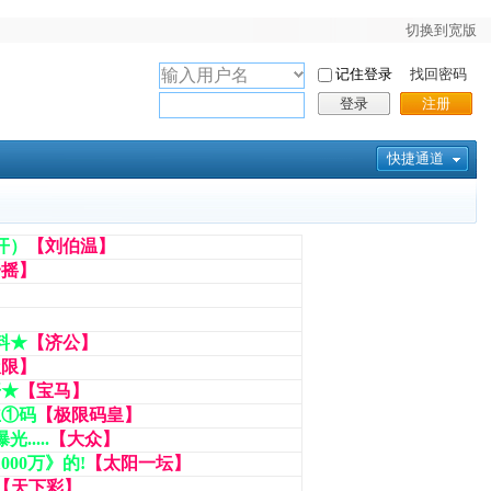
切换到宽版
用
记住登录
找回密码
户
密
登录
注册
名
码
快捷通道
开）
【刘伯温】
一摇】
料★
【济公】
极限】
开★
【宝马】
主①码
【极限码皇】
....
【大众】
00万》的!
【太阳一坛】
【天下彩】