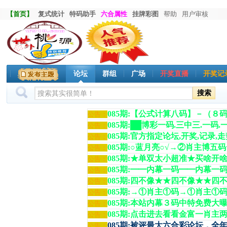
【首页】
复式统计
特码助手
六合属性
挂牌彩图
帮助
用户审核
论坛
群组
广场
开奖直播
开奖记
搜索
085期:【公式计算八码】－（
公告：
085期:██博彩一码.三中三.一码.
公告：
085期:官方指定论坛,开奖,记录,
公告：
085期:○蓝月亮○√→②肖主博
公告：
085期:★单双太小超准★买啥
公告：
085期:━━内幕一码━━内幕
公告：
085期:四不像★★四不像★★
公告：
085期:→①肖主①码→①肖主
公告：
085期:本站内幕３码中特免费大曝光.
公告：
085期:点击进去看看金富一肖主
公告：
085期:被评最大六合彩论坛，
公告：