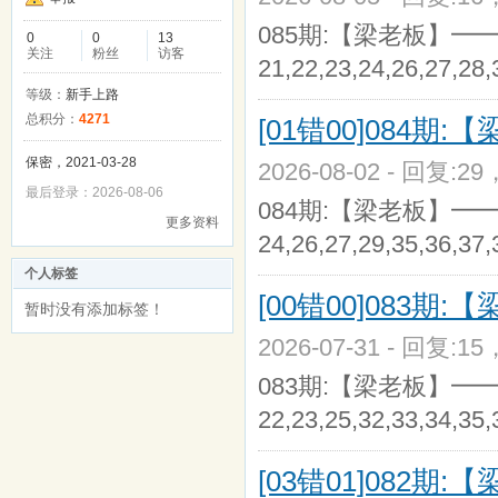
085期:【梁老板】━━━《②
0
0
13
关注
粉丝
访客
21,22,23,24,26,27,28,
等级：
新手上路
总积分：
4271
[01错00]084
保密，2021-03-28
2026-08-02 - 回复:2
最后登录：2026-08-06
084期:【梁老板】━━━《②
更多资料
24,26,27,29,35,36,37,
个人标签
[00错00]083
暂时没有添加标签！
2026-07-31 - 回复:1
083期:【梁老板】━━━《②
22,23,25,32,33,34,35,
[03错01]082