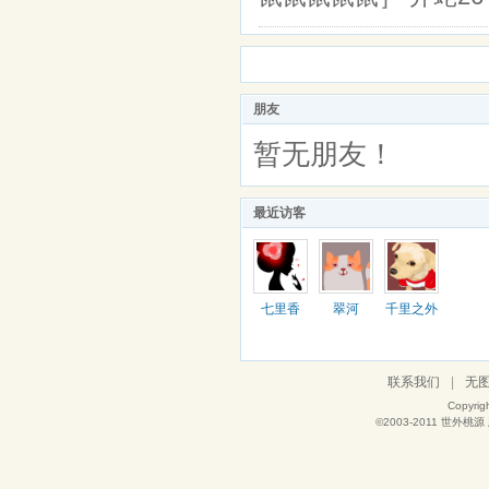
朋友
暂无朋友！
最近访客
七里香
翠河
千里之外
国
联系我们
|
无
Copyrig
©2003-2011
世外桃源