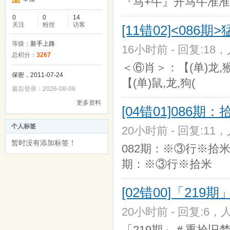
『马+牛』开马牛准准 (0
0
0
14
关注
粉丝
访客
[11错02]<08
等级：
新手上路
16小时前 - 回复:18，人
总积分：
3267
＜⑥肖＞：【(单)龙,猴
保密，2011-07-24
【(单)鼠,龙,狗(
最后登录：2026-08-06
更多资料
[04错01]086
个人标签
20小时前 - 回复:11，
暂时没有添加标签！
082期：※③行※拾米 K
期：※③行※拾米
[02错00]「219
20小时前 - 回复:6，人
「219期」＃重拾旧梦