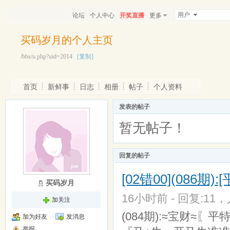
用户
论坛
个人中心
开奖直播
更多
买码岁月的个人主页
/bbs/u.php?uid=2014
[复制]
首页
新鲜事
日志
相册
帖子
个人资料
发表的帖子
暂无帖子！
回复的帖子
[02错00](086期)
买码岁月
16小时前 - 回复:11，
加关注
(084期):≈宝财≈〖
加为好友
发消息
举报