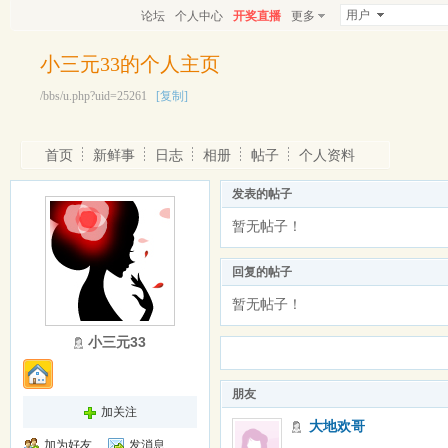
用户
论坛
个人中心
开奖直播
更多
小三元33的个人主页
/bbs/u.php?uid=25261
[复制]
首页
新鲜事
日志
相册
帖子
个人资料
发表的帖子
暂无帖子！
回复的帖子
暂无帖子！
小三元33
朋友
加关注
大地欢哥
加为好友
发消息