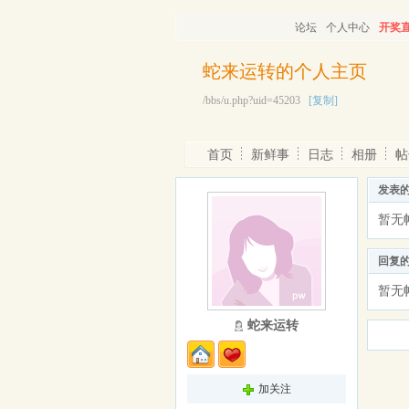
论坛
个人中心
开奖
蛇来运转的个人主页
/bbs/u.php?uid=45203
[复制]
首页
新鲜事
日志
相册
帖
发表
暂无
回复
暂无
蛇来运转
加关注