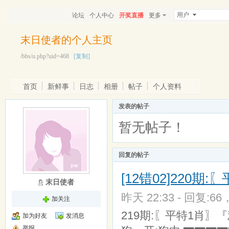
用户
论坛
个人中心
开奖直播
更多
末日使者的个人主页
/bbs/u.php?uid=468
[复制]
首页
新鲜事
日志
相册
帖子
个人资料
发表的帖子
暂无帖子！
回复的帖子
[12错02]220期
末日使者
昨天 22:33 - 回复:66
加关注
219期:〖平特1肖〗
加为好友
发消息
举报