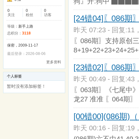
狗』开:狗中 ▇▇▇
0
0
0
关注
粉丝
访客
[24错04]〖08
等级：
新手上路
昨天 07:23 - 回复:11
总积分：
3118
〖086期〗支持原创三六码中
保密，2009-11-17
8+19+22+23+24+25+
最后登录：2026-08-06
更多资料
[23错02]〖086期〗(((
个人标签
昨天 00:49 - 回复:43
暂时没有添加标签！
〖063期〗《七尾中》（7
龙27 准准 〖064期
[00错00](086
昨天 00:16 - 回复:19
(086期)六不中41 49 3